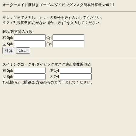
オーダーメイド度付きゴーグル/ダイビングマスク簡易計算機 ver0.1.1
注１：半角で入力し、＋，－の符号を必ず入力してください。
注２：乱視度数(Cyl)がない場合、必ず0を入力してください。
眼鏡/処方箋の度数
右 Sph
Cyl
左 Sph
Cyl
スイミングゴーグル/ダイビングマスク適正度数近似値
右 Sph
右Cyl
左 Sph
左Cyl
乱視軸(Ax)は眼鏡/処方箋のものと同一としてください。